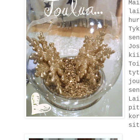
Mai
lai
hur
Tyk
sen
Jos
kii
Toi
tyt
jou
sen
Lai
pit
kor
sit